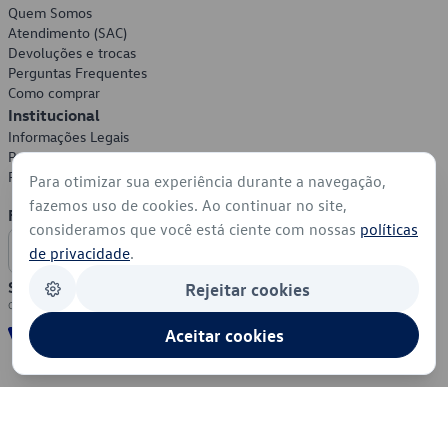
Quem Somos
Atendimento (SAC)
Devoluções e trocas
Perguntas Frequentes
Como comprar
Institucional
Informações Legais
Política de Privacidade
Política de Cookies
Para otimizar sua experiência durante a navegação,
fazemos uso de cookies. Ao continuar no site,
Formas de Pagamento
consideramos que você está ciente com nossas
políticas
de privacidade
.
Segurança
Rejeitar cookies
Aceitar cookies
© 2026 - Volkswagen do Brasil - Todos os direitos reservados