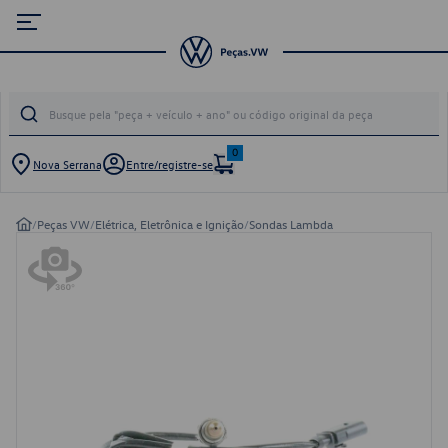
0
Nova Serrana
Entre/registre-se
/
Peças VW
/
Elétrica, Eletrônica e Ignição
/
Sondas Lambda