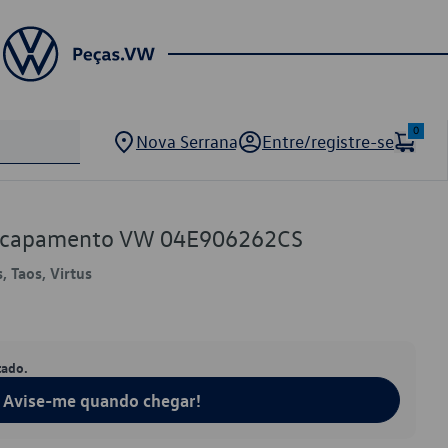
0
Nova Serrana
Entre/registre-se
scapamento VW 04E906262CS
, Taos, Virtus
tado.
Avise-me quando chegar!