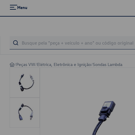
Menu
/
Peças VW
/
Elétrica, Eletrônica e Ignição
/
Sondas Lambda