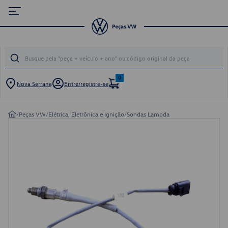
0
Nova Serrana
Entre/registre-se
/
Peças VW
/
Elétrica, Eletrônica e Ignição
/
Sondas Lambda