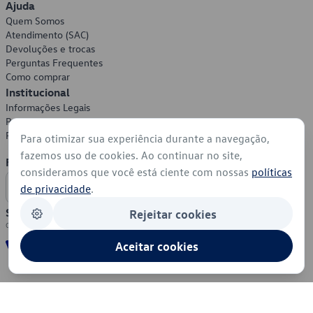
Ajuda
Quem Somos
Atendimento (SAC)
Devoluções e trocas
Perguntas Frequentes
Como comprar
Institucional
Informações Legais
Política de Privacidade
Política de Cookies
Para otimizar sua experiência durante a navegação,
fazemos uso de cookies. Ao continuar no site,
Formas de Pagamento
consideramos que você está ciente com nossas
políticas
de privacidade
.
Segurança
Rejeitar cookies
Aceitar cookies