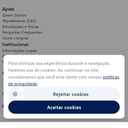
Ajuda
Quem Somos
Atendimento (SAC)
Devoluções e trocas
Perguntas Frequentes
Como comprar
Institucional
Informações Legais
Política de Privacidade
Política de Cookies
Para otimizar sua experiência durante a navegação,
fazemos uso de cookies. Ao continuar no site,
Formas de Pagamento
consideramos que você está ciente com nossas
políticas
de privacidade
.
Segurança
Rejeitar cookies
Aceitar cookies