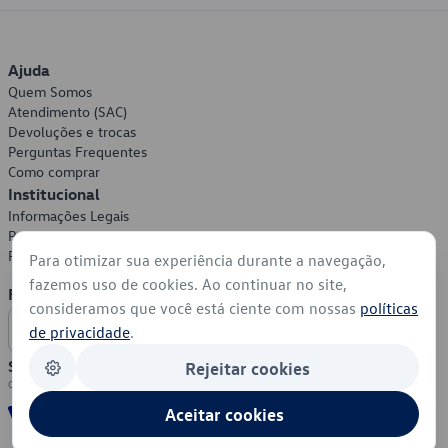
Ajuda
Quem Somos
Atendimento (SAC)
Devoluções e trocas
Perguntas Frequentes
Como comprar
Institucional
Informações Legais
Política de Privacidade
Política de Cookies
Para otimizar sua experiência durante a navegação,
fazemos uso de cookies. Ao continuar no site,
Formas de Pagamento
consideramos que você está ciente com nossas
políticas
de privacidade
.
Segurança
Rejeitar cookies
Aceitar cookies