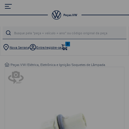
0
Nova Serrana
Entre/registre-se
/
Peças VW
/
Elétrica, Eletrônica e Ignição
/
Soquetes de Lâmpada