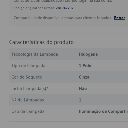
Consulte a compatibilidade fazendo login na sua conta.
Código original consultado:
ZBC947237
Compatibilidade disponível apenas para clientes logados.
Entrar
Características do produto
Tecnologia da Lâmpada
Halógena
Tipo de Lâmpada
1 Polo
Cor do Soquete
Cinza
Inclui Lâmpada(s)?
Não
Nº de Lâmpadas
1
Uso da Lâmpada
Iluminação de Comparti