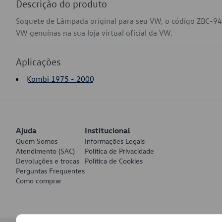
Descrição do produto
Soquete de Lâmpada original para seu VW, o código ZBC-9
VW genuínas na sua loja virtual oficial da VW.
Aplicações
Kombi 1975 - 2000
Ajuda
Institucional
Quem Somos
Informações Legais
Atendimento (SAC)
Política de Privacidade
Devoluções e trocas
Política de Cookies
Perguntas Frequentes
Como comprar