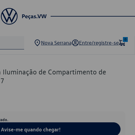
0
Nova Serrana
Entre/registre-se
 Iluminação de Compartimento de
37
tado.
Avise-me quando chegar!