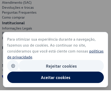
Atendimento (SAC)
Devoluções e trocas
Perguntas Frequentes
Como comprar
Institucional
Informações Legais
Política de Privacidade
Política de Cookies
Para otimizar sua experiência durante a navegação,
fazemos uso de cookies. Ao continuar no site,
Formas de Pagamento
consideramos que você está ciente com nossas
políticas
de privacidade
.
Segurança
Rejeitar cookies
Aceitar cookies
© 2026 - Volkswagen do Brasil - Todos os direitos reservados