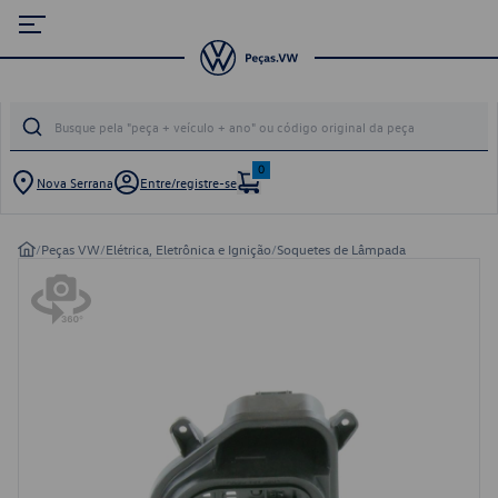
0
Nova Serrana
Entre/registre-se
/
Peças VW
/
Elétrica, Eletrônica e Ignição
/
Soquetes de Lâmpada