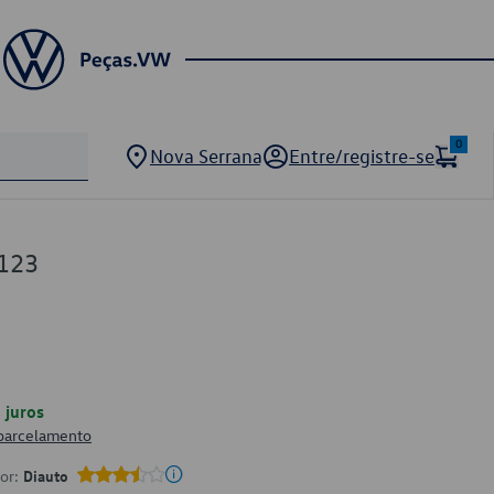
0
Nova Serrana
Entre/registre-se
123
juros
 parcelamento
por:
Diauto