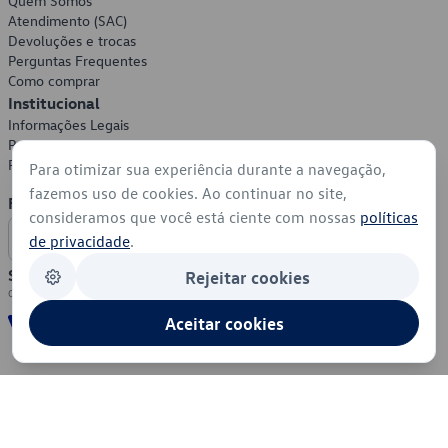
Quem Somos
Atendimento (SAC)
Devoluções e trocas
Perguntas Frequentes
Como comprar
Institucional
Informações Legais
Política de Privacidade
Política de Cookies
Para otimizar sua experiência durante a navegação,
fazemos uso de cookies. Ao continuar no site,
Formas de Pagamento
consideramos que você está ciente com nossas
políticas
de privacidade
.
Segurança
Rejeitar cookies
Aceitar cookies
© 2026 - Volkswagen do Brasil - Todos os direitos reservados