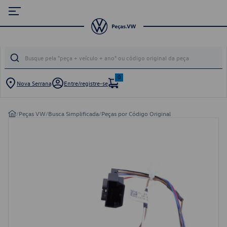
0
Nova Serrana
Entre/registre-se
/
Peças VW
/
Busca Simplificada
/
Peças por Código Original