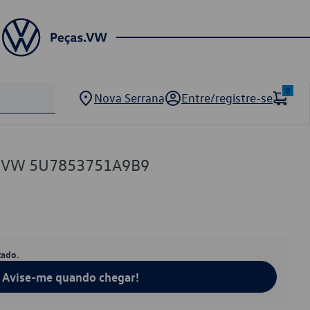
0
Nova Serrana
Entre/registre-se
na VW 5U7853751A9B9
tado.
Avise-me quando chegar!