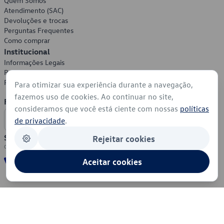
Quem Somos
Atendimento (SAC)
Devoluções e trocas
Perguntas Frequentes
Como comprar
Institucional
Informações Legais
Política de Privacidade
Política de Cookies
Para otimizar sua experiência durante a navegação,
fazemos uso de cookies. Ao continuar no site,
Formas de Pagamento
consideramos que você está ciente com nossas
políticas
de privacidade
.
Segurança
Rejeitar cookies
Aceitar cookies
© 2026 - Volkswagen do Brasil - Todos os direitos reservados