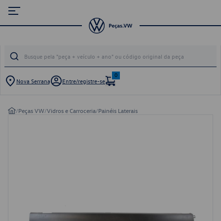
0
Nova Serrana
Entre/registre-se
/
Peças VW
/
Vidros e Carroceria
/
Painéis Laterais