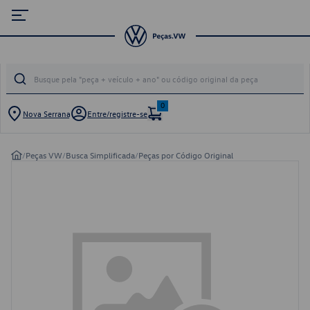
0
Nova Serrana
Entre/registre-se
/
Peças VW
/
Busca Simplificada
/
Peças por Código Original