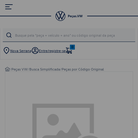
0
Nova Serrana
Entre/registre-se
/
Peças VW
/
Busca Simplificada
/
Peças por Código Original