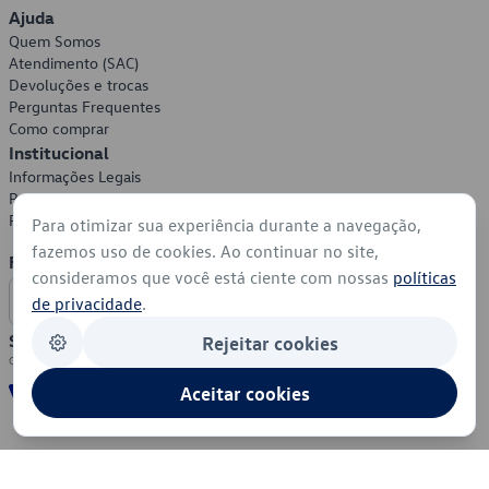
Ajuda
Quem Somos
Atendimento (SAC)
Devoluções e trocas
Perguntas Frequentes
Como comprar
Institucional
Informações Legais
Política de Privacidade
Política de Cookies
Para otimizar sua experiência durante a navegação,
fazemos uso de cookies. Ao continuar no site,
Formas de Pagamento
consideramos que você está ciente com nossas
políticas
de privacidade
.
Segurança
Rejeitar cookies
Aceitar cookies