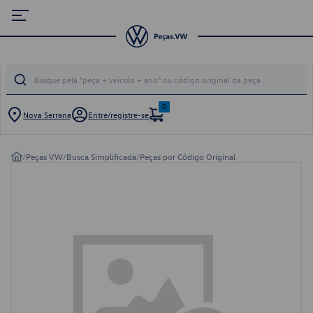
0
Nova Serrana
Entre/registre-se
/
Peças VW
/
Busca Simplificada
/
Peças por Código Original