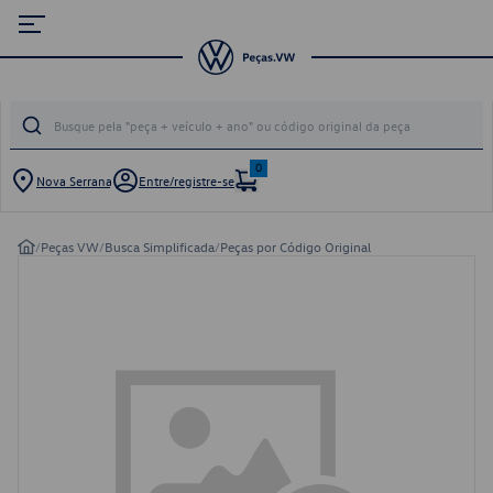
0
Nova Serrana
Entre/registre-se
/
Peças VW
/
Busca Simplificada
/
Peças por Código Original