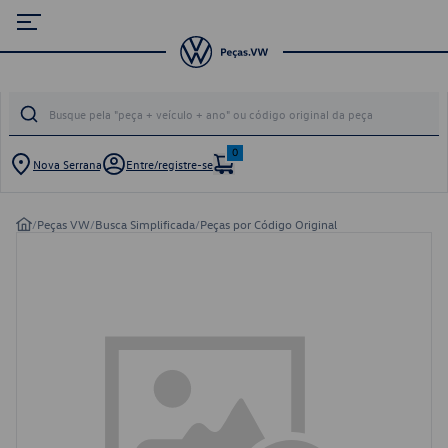
0
Nova Serrana
Entre/registre-se
/
Peças VW
/
Busca Simplificada
/
Peças por Código Original