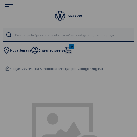
0
Nova Serrana
Entre/registre-se
/
Peças VW
/
Busca Simplificada
/
Peças por Código Original