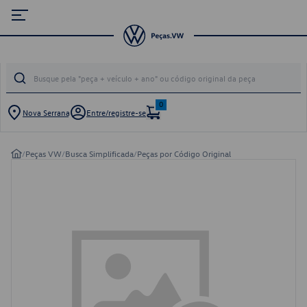
0
Nova Serrana
Entre/registre-se
/
Peças VW
/
Busca Simplificada
/
Peças por Código Original