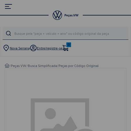
0
Nova Serrana
Entre/registre-se
/
Peças VW
/
Busca Simplificada
/
Peças por Código Original