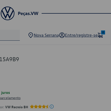
0
Nova Serrana
Entre/registre-se
915A9B9
juros
 parcelamento
por:
VW Recreio BH