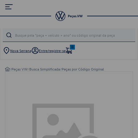
0
Nova Serrana
Entre/registre-se
/
Peças VW
/
Busca Simplificada
/
Peças por Código Original