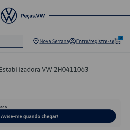
0
Nova Serrana
Entre/registre-se
 Estabilizadora VW 2H0411063
tado.
Avise-me quando chegar!