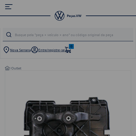
0
Nova Serrana
Entre/registre-se
/
Outlet