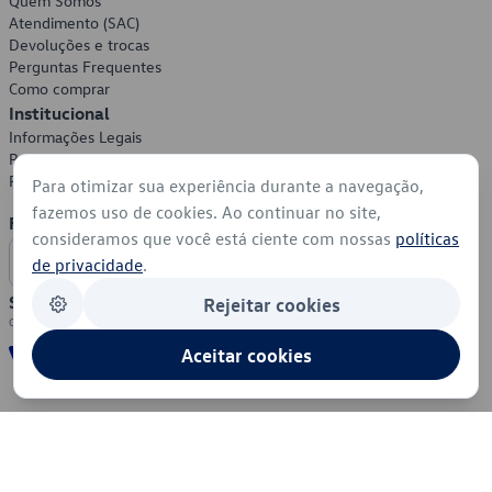
Quem Somos
Atendimento (SAC)
Devoluções e trocas
Perguntas Frequentes
Como comprar
Institucional
Informações Legais
Política de Privacidade
Política de Cookies
Para otimizar sua experiência durante a navegação,
fazemos uso de cookies. Ao continuar no site,
Formas de Pagamento
consideramos que você está ciente com nossas
políticas
de privacidade
.
Segurança
Rejeitar cookies
Aceitar cookies
© 2026 - Volkswagen do Brasil - Todos os direitos reservados