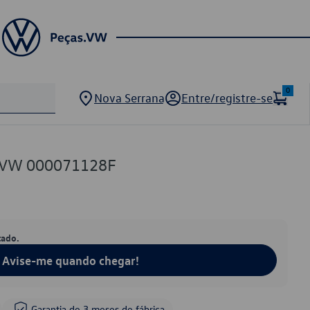
0
Nova Serrana
Entre/registre-se
ta VW 000071128F
tado.
Avise-me quando chegar!
Garantia de 3 meses de fábrica