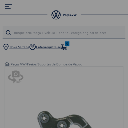
0
Nova Serrana
Entre/registre-se
/
Peças VW
/
Freios
/
Suportes de Bomba de Vácuo