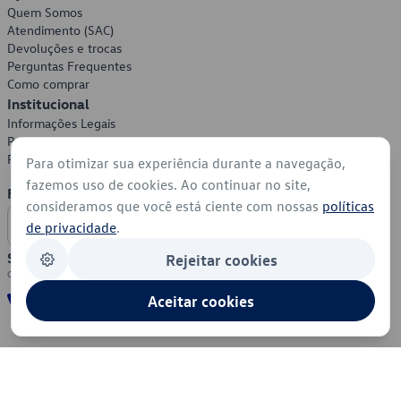
Quem Somos
Atendimento (SAC)
Devoluções e trocas
Perguntas Frequentes
Como comprar
Institucional
Informações Legais
Política de Privacidade
Política de Cookies
Para otimizar sua experiência durante a navegação,
fazemos uso de cookies. Ao continuar no site,
Formas de Pagamento
consideramos que você está ciente com nossas
políticas
de privacidade
.
Segurança
Rejeitar cookies
Aceitar cookies
© 2026 - Volkswagen do Brasil - Todos os direitos reservados