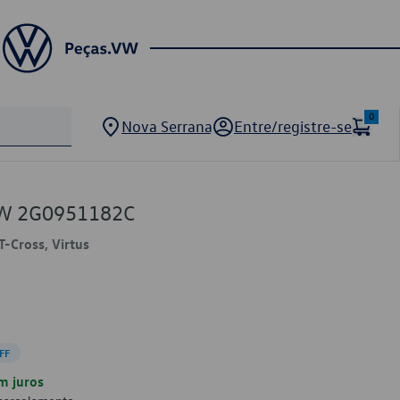
0
Nova Serrana
Entre/registre-se
VW 2G0951182C
T-Cross, Virtus
FF
m juros