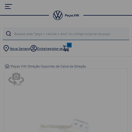
0
Nova Serrana
Entre/registre-se
/
Peças VW
/
Direção
/
Suportes de Caixa de Direção