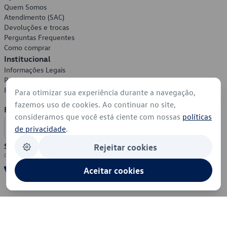
Quem Somos
Atendimento (SAC)
Devoluções e trocas
Perguntas Frequentes
Como comprar
Institucional
Informações Legais
Política de Privacidade
Política de Cookies
Para otimizar sua experiência durante a navegação,
fazemos uso de cookies. Ao continuar no site,
Formas de Pagamento
consideramos que você está ciente com nossas
políticas
de privacidade
.
Segurança
Rejeitar cookies
Aceitar cookies
© 2026 - Volkswagen do Brasil - Todos os direitos reservados