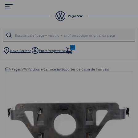
0
Nova Serrana
Entre/registre-se
/
Peças VW
/
Vidros e Carroceria
/
Suportes de Caixa de Fusíveis