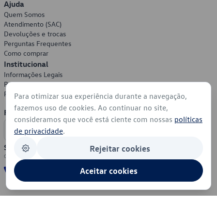
Ajuda
Quem Somos
Atendimento (SAC)
Devoluções e trocas
Perguntas Frequentes
Como comprar
Institucional
Informações Legais
Política de Privacidade
Política de Cookies
Para otimizar sua experiência durante a navegação,
fazemos uso de cookies. Ao continuar no site,
Formas de Pagamento
consideramos que você está ciente com nossas
políticas
de privacidade
.
Segurança
Rejeitar cookies
Aceitar cookies