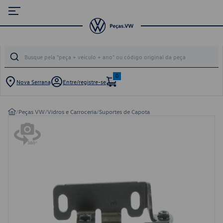
0
Nova Serrana
Entre/registre-se
/
Peças VW
/
Vidros e Carroceria
/
Suportes de Capota