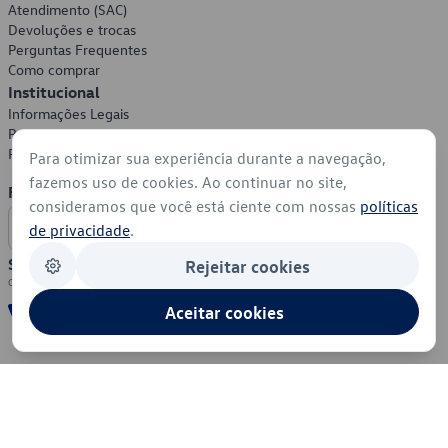
Atendimento (SAC)
Devoluções e trocas
Perguntas Frequentes
Como comprar
Institucional
Informações Legais
Política de Privacidade
Política de Cookies
Para otimizar sua experiência durante a navegação,
fazemos uso de cookies. Ao continuar no site,
Formas de Pagamento
consideramos que você está ciente com nossas
políticas
de privacidade
.
Segurança
Rejeitar cookies
Aceitar cookies
© 2026 - Volkswagen do Brasil - Todos os direitos reservados