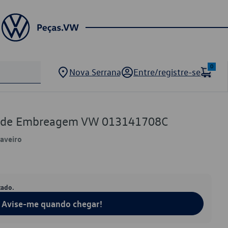
0
Nova Serrana
Entre/registre-se
te de Embreagem VW 013141708C
Saveiro
tado.
Avise-me quando chegar!