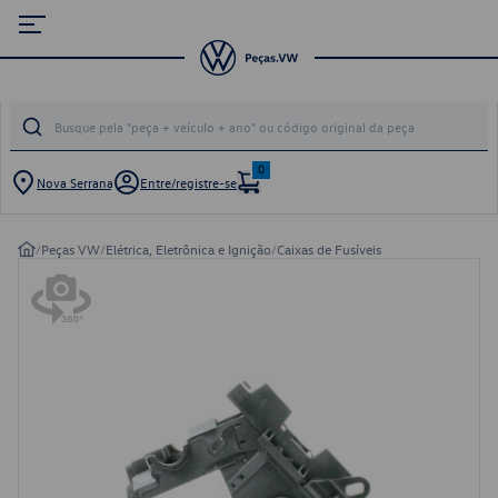
0
Nova Serrana
Entre/registre-se
/
Peças VW
/
Elétrica, Eletrônica e Ignição
/
Caixas de Fusíveis