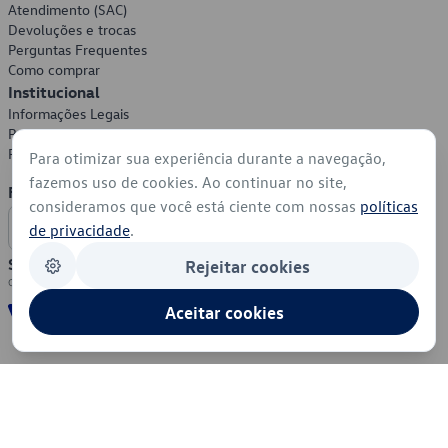
Atendimento (SAC)
Devoluções e trocas
Perguntas Frequentes
Como comprar
Institucional
Informações Legais
Política de Privacidade
Política de Cookies
Para otimizar sua experiência durante a navegação,
fazemos uso de cookies. Ao continuar no site,
Formas de Pagamento
consideramos que você está ciente com nossas
políticas
de privacidade
.
Segurança
Rejeitar cookies
Aceitar cookies
© 2026 - Volkswagen do Brasil - Todos os direitos reservados