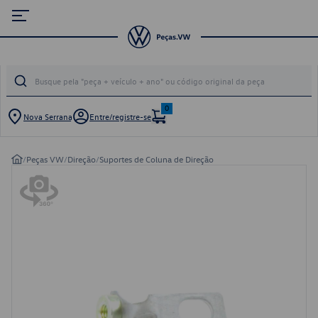
0
Nova Serrana
Entre/registre-se
/
Peças VW
/
Direção
/
Suportes de Coluna de Direção