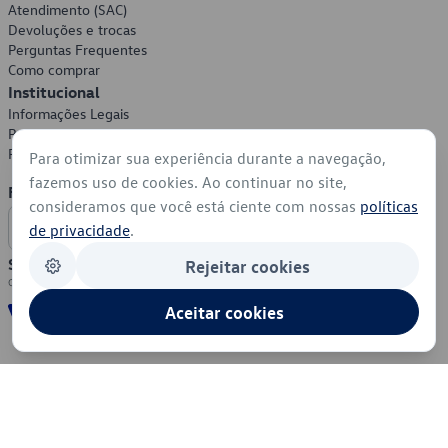
Atendimento (SAC)
Devoluções e trocas
Perguntas Frequentes
Como comprar
Institucional
Informações Legais
Política de Privacidade
Política de Cookies
Para otimizar sua experiência durante a navegação,
fazemos uso de cookies. Ao continuar no site,
Formas de Pagamento
consideramos que você está ciente com nossas
políticas
de privacidade
.
Segurança
Rejeitar cookies
Aceitar cookies
© 2026 - Volkswagen do Brasil - Todos os direitos reservados