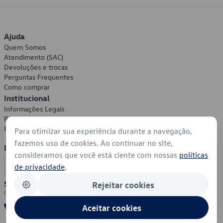
Ajuda
Quem Somos
Atendimento (SAC)
Devoluções e trocas
Perguntas Frequentes
Como comprar
Institucional
Informações Legais
Política de Privacidade
Política de Cookies
Para otimizar sua experiência durante a navegação,
fazemos uso de cookies. Ao continuar no site,
Formas de Pagamento
consideramos que você está ciente com nossas
políticas
de privacidade
.
Segurança
Rejeitar cookies
Aceitar cookies