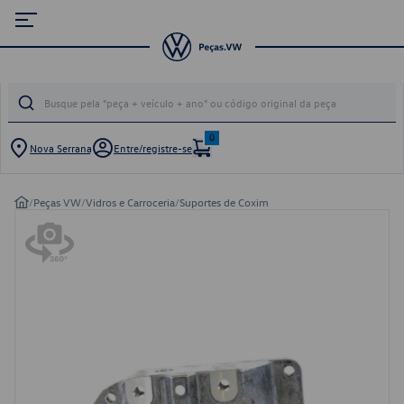
0
Nova Serrana
Entre/registre-se
/
Peças VW
/
Vidros e Carroceria
/
Suportes de Coxim