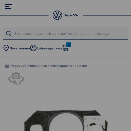
0
Nova Serrana
Entre/registre-se
/
Peças VW
/
Vidros e Carroceria
/
Suportes de Coxim