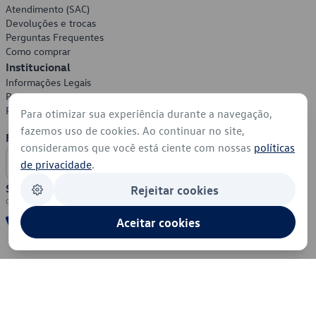
Atendimento (SAC)
Devoluções e trocas
Perguntas Frequentes
Como comprar
Institucional
Informações Legais
Política de Privacidade
Política de Cookies
Para otimizar sua experiência durante a navegação,
fazemos uso de cookies. Ao continuar no site,
Formas de Pagamento
consideramos que você está ciente com nossas
políticas
de privacidade
.
Segurança
Rejeitar cookies
Aceitar cookies
© 2026 - Volkswagen do Brasil - Todos os direitos reservados