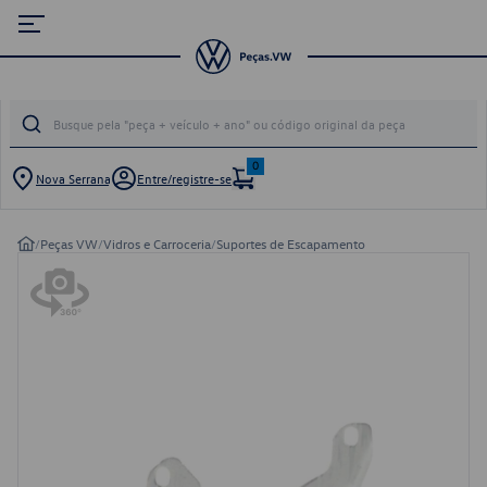
0
Nova Serrana
Entre/registre-se
/
Peças VW
/
Vidros e Carroceria
/
Suportes de Escapamento