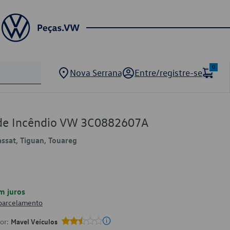
0
Nova Serrana
Entre/registre-se
 de Incêndio VW 3C0882607A
assat, Tiguan, Touareg
m juros
 parcelamento
por:
Mavel Veículos