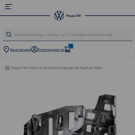
0
Nova Serrana
Entre/registre-se
/
Peças VW
/
Vidros e Carroceria
/
Suportes de Farol de Milha