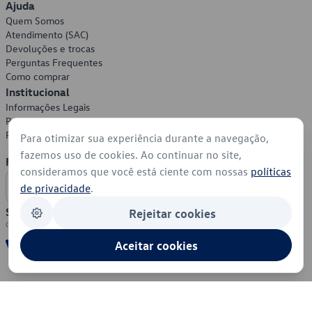
Ajuda
Quem Somos
Atendimento (SAC)
Devoluções e trocas
Perguntas Frequentes
Como comprar
Institucional
Informações Legais
Política de Privacidade
Política de Cookies
Para otimizar sua experiência durante a navegação,
fazemos uso de cookies. Ao continuar no site,
Formas de Pagamento
consideramos que você está ciente com nossas
políticas
de privacidade
.
Segurança
Rejeitar cookies
Aceitar cookies