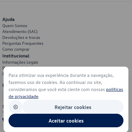
Ajuda
Quem Somos
Atendimento (SAC)
Devoluções e trocas
Perguntas Frequentes
Como comprar
Institucional
Informações Legais
Política de Privacidade
Política de Cookies
Para otimizar sua experiência durante a navegação,
fazemos uso de cookies. Ao continuar no site,
Formas de Pagamento
consideramos que você está ciente com nossas
políticas
de privacidade
.
Segurança
Rejeitar cookies
Aceitar cookies