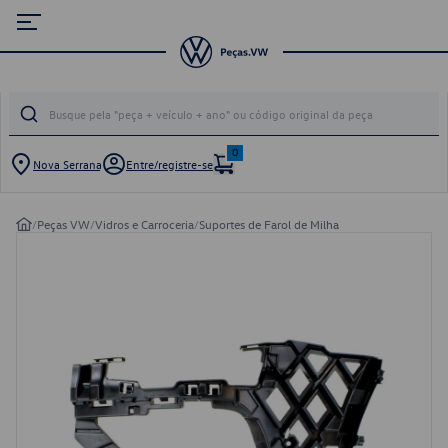
0
Nova Serrana
Entre/registre-se
/
Peças VW
/
Vidros e Carroceria
/
Suportes de Farol de Milha