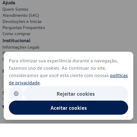
Ajuda
Quem Somos
Atendimento (SAC)
Devoluções e trocas
Perguntas Frequentes
Como comprar
Institucional
Informações Legais
Política de Privacidade
Política de Cookies
Para otimizar sua experiência durante a navegação,
fazemos uso de cookies. Ao continuar no site,
Formas de Pagamento
consideramos que você está ciente com nossas
políticas
de privacidade
.
Segurança
Rejeitar cookies
Aceitar cookies