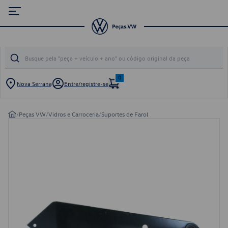
0
Nova Serrana
Entre/registre-se
/
Peças VW
/
Vidros e Carroceria
/
Suportes de Farol