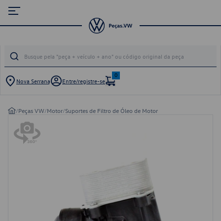
0
Nova Serrana
Entre/registre-se
/
Peças VW
/
Motor
/
Suportes de Filtro de Óleo de Motor