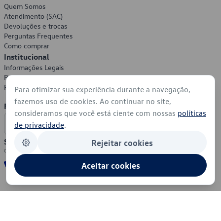
Quem Somos
Atendimento (SAC)
Devoluções e trocas
Perguntas Frequentes
Como comprar
Institucional
Informações Legais
Política de Privacidade
Política de Cookies
Para otimizar sua experiência durante a navegação,
fazemos uso de cookies. Ao continuar no site,
Formas de Pagamento
consideramos que você está ciente com nossas
políticas
de privacidade
.
Segurança
Rejeitar cookies
Aceitar cookies
© 2026 - Volkswagen do Brasil - Todos os direitos reservados