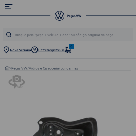
0
Nova Serrana
Entre/registre-se
/
Peças VW
/
Vidros e Carroceria
/
Longarinas