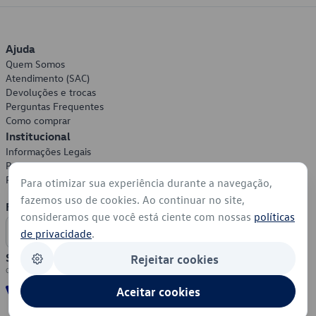
Ajuda
Quem Somos
Atendimento (SAC)
Devoluções e trocas
Perguntas Frequentes
Como comprar
Institucional
Informações Legais
Política de Privacidade
Política de Cookies
Para otimizar sua experiência durante a navegação,
fazemos uso de cookies. Ao continuar no site,
Formas de Pagamento
consideramos que você está ciente com nossas
políticas
de privacidade
.
Segurança
Rejeitar cookies
Aceitar cookies