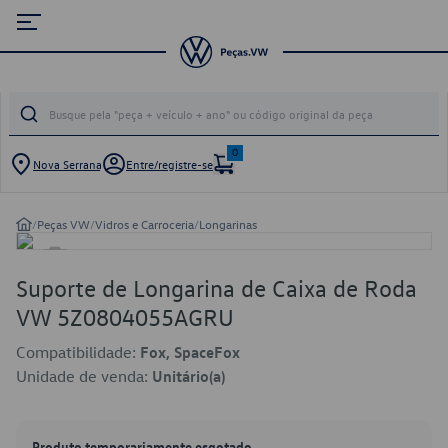
0
Nova Serrana
Entre/registre-se
/
Peças VW
/
Vidros e Carroceria
/
Longarinas
Suporte de Longarina de Caixa de Roda
VW 5Z0804055AGRU
Compatibilidade:
Fox, SpaceFox
Unidade de venda:
Unitário(a)
Produto temporariamente esgotado.