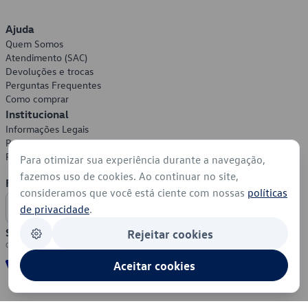
Ajuda
Quem Somos
Atendimento (SAC)
Devoluções e trocas
Perguntas Frequentes
Como comprar
Institucional
Informações Legais
Política de Privacidade
Política de Cookies
Para otimizar sua experiência durante a navegação,
fazemos uso de cookies. Ao continuar no site,
Formas de Pagamento
consideramos que você está ciente com nossas
políticas
de privacidade
.
Segurança
Rejeitar cookies
Aceitar cookies