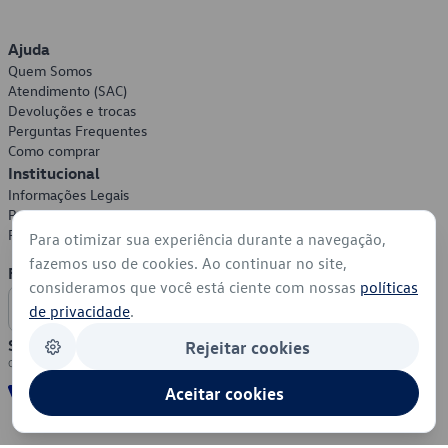
Ajuda
Quem Somos
Atendimento (SAC)
Devoluções e trocas
Perguntas Frequentes
Como comprar
Institucional
Informações Legais
Política de Privacidade
Política de Cookies
Para otimizar sua experiência durante a navegação,
fazemos uso de cookies. Ao continuar no site,
Formas de Pagamento
consideramos que você está ciente com nossas
políticas
de privacidade
.
Segurança
Rejeitar cookies
Aceitar cookies