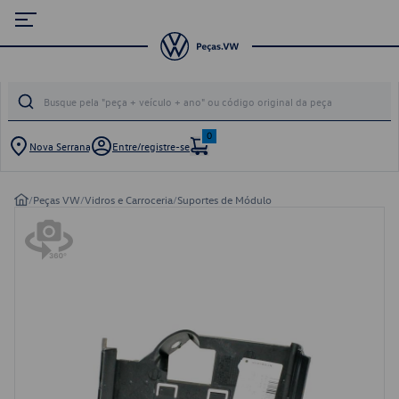
0
Nova Serrana
Entre/registre-se
/
Peças VW
/
Vidros e Carroceria
/
Suportes de Módulo