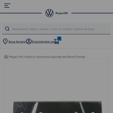
0
Nova Serrana
Entre/registre-se
/
Peças VW
/
Vidros e Carroceria
/
Suportes de Painel Frontal