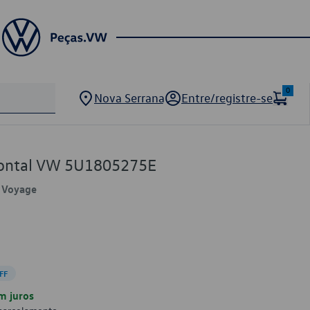
0
Nova Serrana
Entre/registre-se
Frontal VW 5U1805275E
, Voyage
FF
m juros