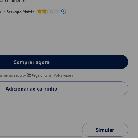
 parcelamento
por:
Servopa Matriz
Comprar agora
•
gamento seguro
Peça original Volkswagen
Adicionar ao carrinho
Simular