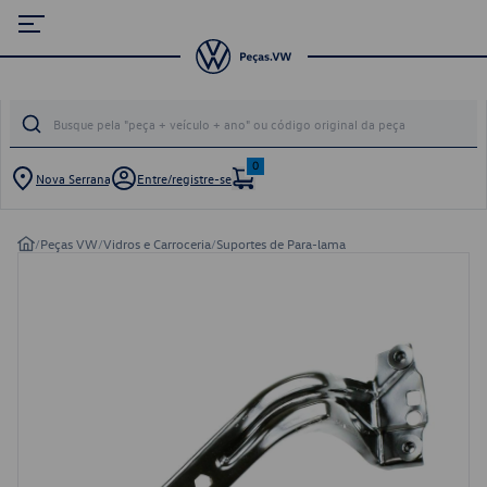
0
Nova Serrana
Entre/registre-se
/
Peças VW
/
Vidros e Carroceria
/
Suportes de Para-lama