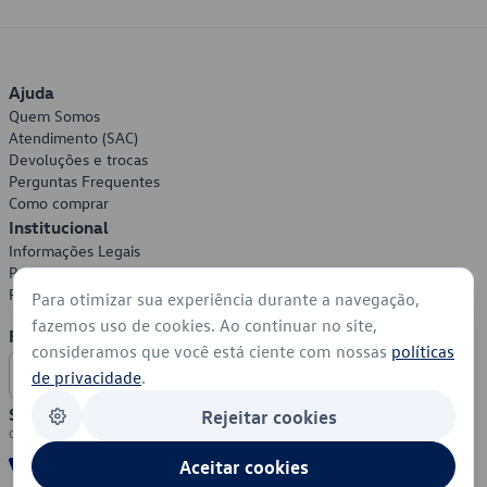
Ajuda
Quem Somos
Atendimento (SAC)
Devoluções e trocas
Perguntas Frequentes
Como comprar
Institucional
Informações Legais
Política de Privacidade
Política de Cookies
Para otimizar sua experiência durante a navegação,
fazemos uso de cookies. Ao continuar no site,
Formas de Pagamento
consideramos que você está ciente com nossas
políticas
de privacidade
.
Segurança
Rejeitar cookies
Aceitar cookies