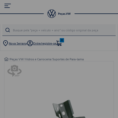
0
Nova Serrana
Entre/registre-se
/
Peças VW
/
Vidros e Carroceria
/
Suportes de Para-lama