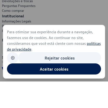
Devoluções e trocas
Perguntas Frequentes
Como comprar
Institucional
Informações Legais
Política de Privacidade
Política de Cookies
Para otimizar sua experiência durante a navegação,
fazemos uso de cookies. Ao continuar no site,
Formas de Pagamento
consideramos que você está ciente com nossas
políticas
de privacidade
.
Segurança
Rejeitar cookies
Aceitar cookies
© 2026 - Volkswagen do Brasil - Todos os direitos reservados