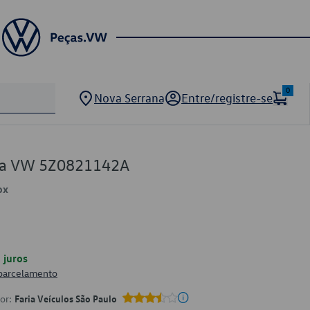
0
Nova Serrana
Entre/registre-se
ma VW 5Z0821142A
ox
juros
 parcelamento
por:
Faria Veículos São Paulo