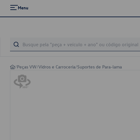
Menu
/
Peças VW
/
Vidros e Carroceria
/
Suportes de Para-lama