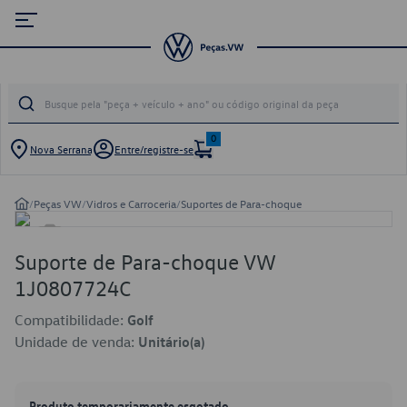
0
Nova Serrana
Entre/registre-se
/
Peças VW
/
Vidros e Carroceria
/
Suportes de Para-choque
Suporte de Para-choque VW
1J0807724C
Compatibilidade:
Golf
Unidade de venda:
Unitário(a)
Produto temporariamente esgotado.