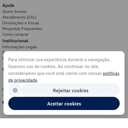
Ajuda
Quem Somos
Atendimento (SAC)
Devoluções e trocas
Perguntas Frequentes
Como comprar
Institucional
Informações Legais
Política de Privacidade
Política de Cookies
Para otimizar sua experiência durante a navegação,
fazemos uso de cookies. Ao continuar no site,
Formas de Pagamento
consideramos que você está ciente com nossas
políticas
de privacidade
.
Segurança
Rejeitar cookies
Aceitar cookies