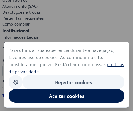
Quem Somos
Atendimento (SAC)
Devoluções e trocas
Perguntas Frequentes
Como comprar
Institucional
Informações Legais
Política de Privacidade
Política de Cookies
Para otimizar sua experiência durante a navegação,
fazemos uso de cookies. Ao continuar no site,
Formas de Pagamento
consideramos que você está ciente com nossas
políticas
de privacidade
.
Segurança
Rejeitar cookies
Aceitar cookies
© 2026 - Volkswagen do Brasil - Todos os direitos reservados