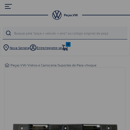
0
Nova Serrana
Entre/registre-se
/
Peças VW
/
Vidros e Carroceria
/
Suportes de Para-choque